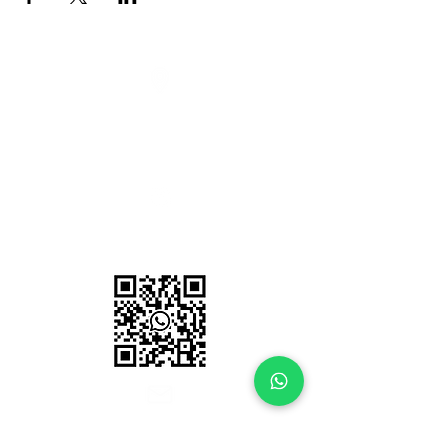
Edifício Royal Business
Rua Jacob Eisenhut, 223, sala 803
Atiradores - Joinville, SC
Horário de atendimento
Domingo a domingo das 08:00 - 20:00
ketherneurofeedback@gmail.com