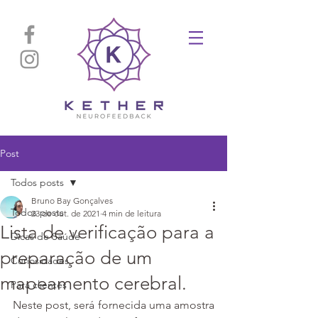
Post
Todos posts
Bruno Bay Gonçalves
Todos posts
23 de out. de 2021
4 min de leitura
Lista de verificação para a
Dicas de Saúde
preparação de um
Curiosidades
mapeamento cerebral.
Para clientes
Neste post, será fornecida uma amostra 